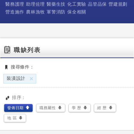
醫務護理
助理佐理
醫藥生技
化工實驗
品管品保
營建規劃
營造施作
農林漁牧
軍警消防
保全相關
職缺列表
搜尋條件：
刪除
裝潢設計
排序：
發佈日期
職務屬性
學 歷
經 歷
地 區