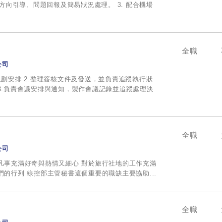
行方向引導、問題回報及簡易狀況處理。 3. 配合機場
全職
公司
規劃安排 2.整理簽核文件及發送，並負責追蹤執行狀
3.負責會議安排與通知，製作會議記錄並追蹤處理決
全職
公司
凡事充滿好奇與熱情又細心 對於旅行社地的工作充滿
們的行列 線控部主管秘書這個重要的職缺主要協助...
全職