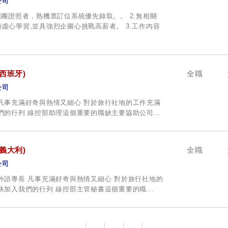
公司
領團證照者，熟機票訂位系統優先錄取。。 2.無相關
虛心學習,並具強烈企圖心挑戰高薪者。 3.工作內容
西班牙)
全職
公司
凡事充滿好奇與熱情又細心 對於旅行社地的工作充滿
們的行列 線控部助理這個重要的職缺主要協助公司...
義大利)
全職
公司
外語專長 凡事充滿好奇與熱情又細心 對於旅行社地的
快加入我們的行列 線控部主管秘書這個重要的職...