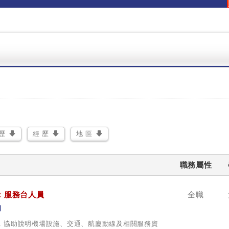
除
歷
經 歷
地 區
職務屬性
：服務台人員
全職
司
務，協助說明機場設施、交通、航廈動線及相關服務資