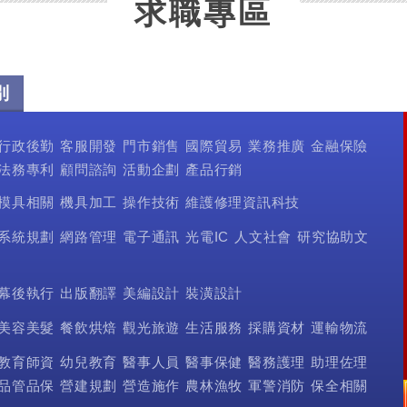
求職專區
別
行政後勤
客服開發
門市銷售
國際貿易
業務推廣
金融保險
法務專利
顧問諮詢
活動企劃
產品行銷
模具相關
機具加工
操作技術
維護修理資訊科技
系統規劃
網路管理
電子通訊
光電IC
人文社會
研究協助文
幕後執行
出版翻譯
美編設計
裝潢設計
美容美髮
餐飲烘焙
觀光旅遊
生活服務
採購資材
運輸物流
教育師資
幼兒教育
醫事人員
醫事保健
醫務護理
助理佐理
品管品保
營建規劃
營造施作
農林漁牧
軍警消防
保全相關