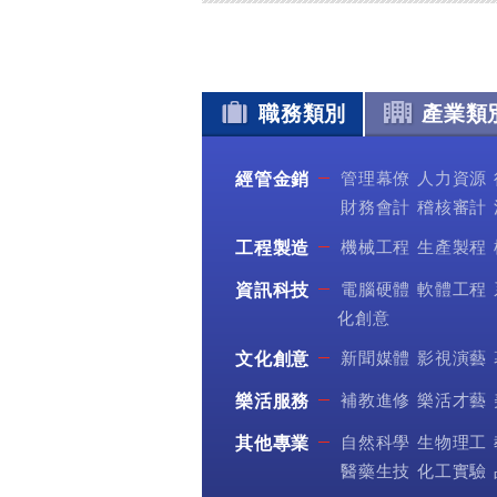
職務類別
產業類
管理幕僚
人力資源
經管金銷
財務會計
稽核審計
機械工程
生產製程
工程製造
電腦硬體
軟體工程
資訊科技
化創意
新聞媒體
影視演藝
文化創意
補教進修
樂活才藝
樂活服務
自然科學
生物理工
其他專業
醫藥生技
化工實驗