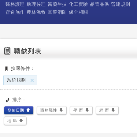
醫務護理
助理佐理
醫藥生技
化工實驗
品管品保
營建規劃
營造施作
農林漁牧
軍警消防
保全相關
職缺列表
搜尋條件：
刪除
系統規劃
排序：
發佈日期
職務屬性
學 歷
經 歷
地 區