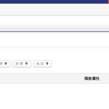
除
歷
經 歷
地 區
職務屬性