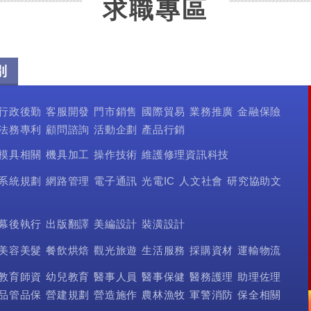
求職專區
別
行政後勤
客服開發
門市銷售
國際貿易
業務推廣
金融保險
法務專利
顧問諮詢
活動企劃
產品行銷
模具相關
機具加工
操作技術
維護修理資訊科技
系統規劃
網路管理
電子通訊
光電IC
人文社會
研究協助文
幕後執行
出版翻譯
美編設計
裝潢設計
美容美髮
餐飲烘焙
觀光旅遊
生活服務
採購資材
運輸物流
教育師資
幼兒教育
醫事人員
醫事保健
醫務護理
助理佐理
品管品保
營建規劃
營造施作
農林漁牧
軍警消防
保全相關