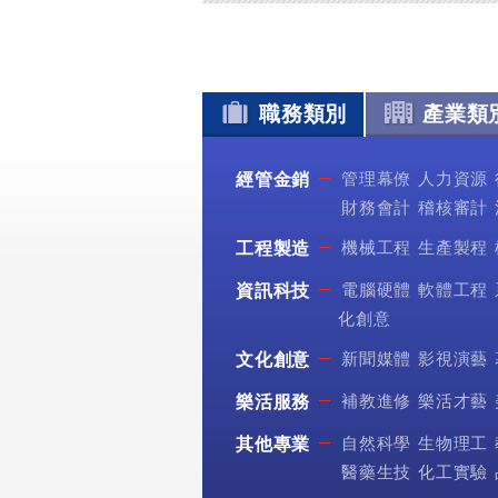
職務類別
產業類
管理幕僚
人力資源
經管金銷
財務會計
稽核審計
機械工程
生產製程
工程製造
電腦硬體
軟體工程
資訊科技
化創意
新聞媒體
影視演藝
文化創意
補教進修
樂活才藝
樂活服務
自然科學
生物理工
其他專業
醫藥生技
化工實驗