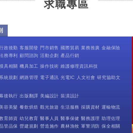
求職專區
別
行政後勤
客服開發
門市銷售
國際貿易
業務推廣
金融保險
法務專利
顧問諮詢
活動企劃
產品行銷
模具相關
機具加工
操作技術
維護修理資訊科技
系統規劃
網路管理
電子通訊
光電IC
人文社會
研究協助文
幕後執行
出版翻譯
美編設計
裝潢設計
美容美髮
餐飲烘焙
觀光旅遊
生活服務
採購資材
運輸物流
教育師資
幼兒教育
醫事人員
醫事保健
醫務護理
助理佐理
品管品保
營建規劃
營造施作
農林漁牧
軍警消防
保全相關