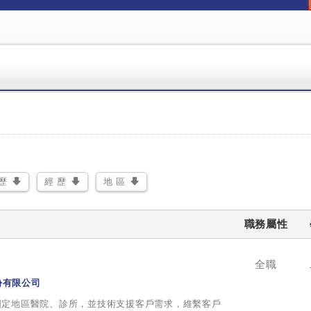
除
歷
經 歷
地 區
職務屬性
全職
份有限公司
固定地區醫院、診所，並技術支援客戶需求，維繫客戶