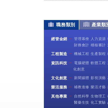
職務類別
產業類
管理幕僚
人力資源
經管金銷
財務會計
稽核審計
機械工程
生產製程
工程製造
電腦硬體
軟體工程
資訊科技
化創意
新聞媒體
影視演藝
文化創意
補教進修
樂活才藝
樂活服務
自然科學
生物理工
其他專業
醫藥生技
化工實驗