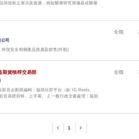
任產品與技術之展示及推廣，例如醫療研究用儀器或醫藥
全職
限公司
2.科技安全相關產品推廣及銷售(外勤)
益期貨槓桿交易部
全職
司
短影音企劃與編輯：協助社群平台（如 IG Reels,
ts）短影音基礎剪輯、上字幕。 2.一般行政文書處理：協助
1