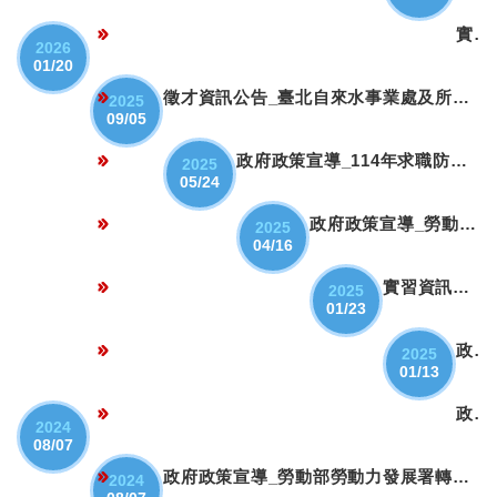
實習資訊公告_南投縣政府衛生局115年學生實習
2026
01/20
徵才資訊公告_臺北自來水事業處及所屬工程總隊114年 新進職員(...
2025
09/05
政府政策宣導_114年求職防騙暨就業隱私維護宣傳
2025
05/24
政府政策宣導_勞動部勞動力發展署提供之求職（打工）相關宣導素...
2025
04/16
實習資訊公告_教育部來函關於外國學生參與校外實習課程與工讀一...
2025
01/23
政府政策宣導_工讀生勞動權益與義務
2025
01/13
政府政策宣導_勞動部檢送「外國人從事就業服務法第四十六條第一...
2024
08/07
政府政策宣導_勞動部勞動力發展署轉知台灣就業通名稱遭詐騙訊息...
2024