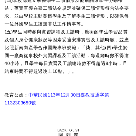
(四)學校應建立掌握學生工讀情形及協助關懷學生勞動權
益，落實宣導在臺工讀法令規定並確保工讀情形符合法令要
求。並由學校主動關懷學生及了解學生工讀情形，以確保每
一位外國學生工讀無非法工作情事等。
(五)學生同時參與實習課程及工讀時，應衡酌學生學習品質
及個人身心健康狀況等因素妥適安排實習及工讀時數，並應
比照新南向產學合作國際專班規範：「柒、其他(四)學生於
同一廠商從事校外實習課程及工讀活動，每週總時數不得逾
40小時，且學生每日實習及工讀總時數不得超過8小時，且
結束時間不得超過晚上10點。」。
教育公函：
中華民國113年12月30日臺教技通字第
1132303690號
BACK TO LIST
回 列 表