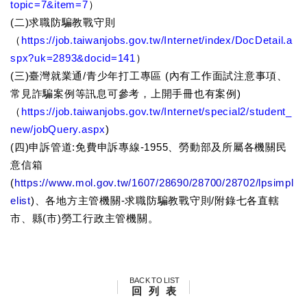
topic=7&item=7
）
(二)求職防騙教戰守則
（
https://job.taiwanjobs.gov.tw/Internet/index/DocDetail.a
spx?uk=2893&docid=141
）
(三)臺灣就業通/青少年打工專區 (內有工作面試注意事項、
常見詐騙案例等訊息可參考，上開手冊也有案例)
（
https://job.taiwanjobs.gov.tw/Internet/special2/student_
new/jobQuery.aspx
)
(四)申訴管道:免費申訴專線-1955、勞動部及所屬各機關民
意信箱
(
https://www.mol.gov.tw/1607/28690/28700/28702/lpsimpl
elist
)、各地方主管機關-求職防騙教戰守則/附錄七各直轄
市、縣(市)勞工行政主管機關。
BACK TO LIST
回 列 表