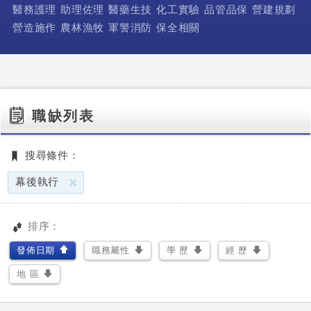
醫務護理
助理佐理
醫藥生技
化工實驗
品管品保
營建規劃
營造施作
農林漁牧
軍警消防
保全相關
職缺列表
搜尋條件：
刪除
幕後執行
排序：
發佈日期
職務屬性
學 歷
經 歷
地 區