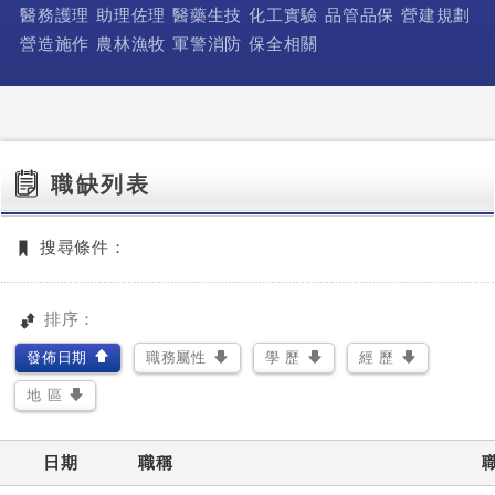
醫務護理
助理佐理
醫藥生技
化工實驗
品管品保
營建規劃
營造施作
農林漁牧
軍警消防
保全相關
職缺列表
搜尋條件：
排序：
發佈日期
職務屬性
學 歷
經 歷
地 區
日期
職稱