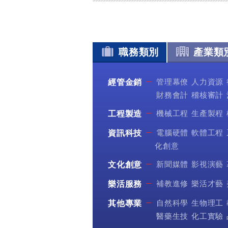
職務類別
產業類
管理幕僚
人力資源
經管金銷
財務會計
稽核審計
機械工程
生產製程
工程製造
電腦硬體
軟體工程
資訊科技
化創意
新聞媒體
影視演藝
文化創意
補教進修
樂活才藝
樂活服務
自然科學
生物理工
其他專業
醫藥生技
化工實驗