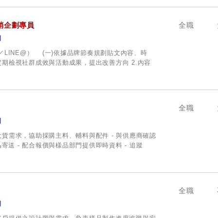
銷企劃專員
全職
司
G／LINE@） (一)依據品牌節奏規劃貼文內容、時
定期檢視社群成效與活動成果，提出改善方向 2.內容
全職
司
據大貨需求，協助採購主料、輔料與配件 - 與供應商確認
寄送 - 配合報價與樣品部門提供即時資料 - 追蹤
全職
司