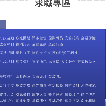
求職專區
別
行政後勤
客服開發
門市銷售
國際貿易
業務推廣
金融保險
法務專利
顧問諮詢
活動企劃
產品行銷
模具相關
機具加工
操作技術
維護修理資訊科技
系統規劃
網路管理
電子通訊
光電IC
人文社會
研究協助文
幕後執行
出版翻譯
美編設計
裝潢設計
美容美髮
餐飲烘焙
觀光旅遊
生活服務
採購資材
運輸物流
教育師資
幼兒教育
醫事人員
醫事保健
醫務護理
助理佐理
品管品保
營建規劃
營造施作
農林漁牧
軍警消防
保全相關