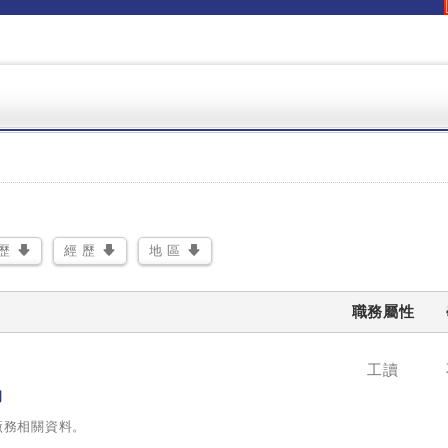
歷
經 歷
地 區
職務屬性
工讀
司
廠務相關資料。