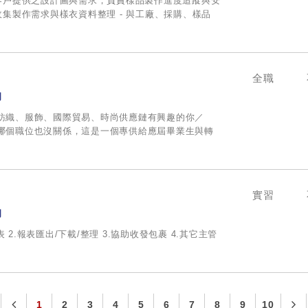
據客戶提供之設計圖與需求，負責樣品製作進度追蹤與安
、收集製作需求與樣衣資料整理 - 與工廠、採購、樣品
全職
司
對紡織、服飾、國際貿易、時尚供應鏈有興趣的你／
合哪個職位也沒關係，這是一個專供給應屆畢業生與轉
實習
司
報表 2.報表匯出/下載/整理 3.協助收發包裹 4.其它主管
1
2
3
4
5
6
7
8
9
10