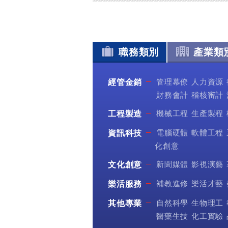
職務類別
產業類
管理幕僚
人力資源
經管金銷
財務會計
稽核審計
機械工程
生產製程
工程製造
電腦硬體
軟體工程
資訊科技
化創意
新聞媒體
影視演藝
文化創意
補教進修
樂活才藝
樂活服務
自然科學
生物理工
其他專業
醫藥生技
化工實驗