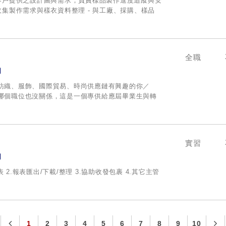
據客戶提供之設計圖與需求，負責樣品製作進度追蹤與安
、收集製作需求與樣衣資料整理 - 與工廠、採購、樣品
全職
司
對紡織、服飾、國際貿易、時尚供應鏈有興趣的你／
合哪個職位也沒關係，這是一個專供給應屆畢業生與轉
實習
司
報表 2.報表匯出/下載/整理 3.協助收發包裹 4.其它主管
1
2
3
4
5
6
7
8
9
10