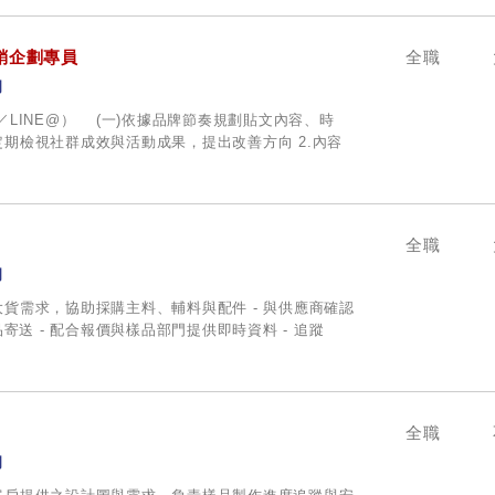
銷企劃專員
全職
司
G／LINE@） (一)依據品牌節奏規劃貼文內容、時
定期檢視社群成效與活動成果，提出改善方向 2.內容
全職
司
據大貨需求，協助採購主料、輔料與配件 - 與供應商確認
寄送 - 配合報價與樣品部門提供即時資料 - 追蹤
全職
司