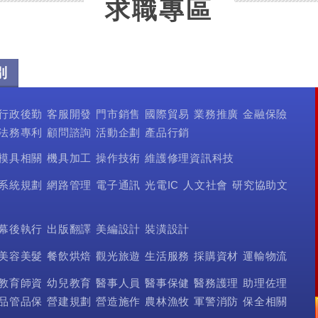
求職專區
別
行政後勤
客服開發
門市銷售
國際貿易
業務推廣
金融保險
法務專利
顧問諮詢
活動企劃
產品行銷
模具相關
機具加工
操作技術
維護修理資訊科技
系統規劃
網路管理
電子通訊
光電IC
人文社會
研究協助文
幕後執行
出版翻譯
美編設計
裝潢設計
美容美髮
餐飲烘焙
觀光旅遊
生活服務
採購資材
運輸物流
教育師資
幼兒教育
醫事人員
醫事保健
醫務護理
助理佐理
品管品保
營建規劃
營造施作
農林漁牧
軍警消防
保全相關