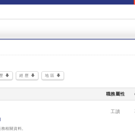
歷
經 歷
地 區
職務屬性
工讀
司
廠務相關資料。